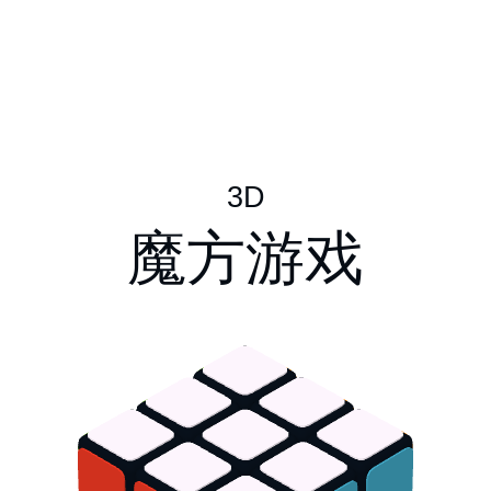
3
D
魔
方
游
戏